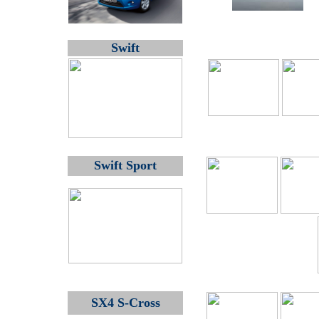
Swift
Swift Sport
SX4 S-Cross