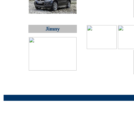
Jimny